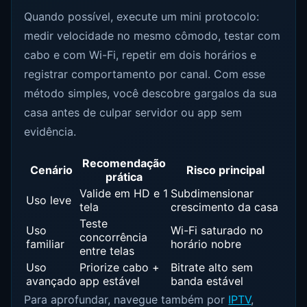
Quando possível, execute um mini protocolo:
medir velocidade no mesmo cômodo, testar com
cabo e com Wi-Fi, repetir em dois horários e
registrar comportamento por canal. Com esse
método simples, você descobre gargalos da sua
casa antes de culpar servidor ou app sem
evidência.
Recomendação
Cenário
Risco principal
prática
Valide em HD e 1
Subdimensionar
Uso leve
tela
crescimento da casa
Teste
Uso
Wi-Fi saturado no
concorrência
familiar
horário nobre
entre telas
Uso
Priorize cabo +
Bitrate alto sem
avançado
app estável
banda estável
Para aprofundar, navegue também por
IPTV
,