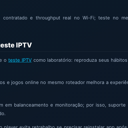
s contratado e throughput real no Wi-Fi; teste no 
teste IPTV
se o
teste IPTV
como laboratório: reproduza seus hábitos
os e jogos online no mesmo roteador melhora a experiên
m em balanceamento e monitoração; por isso, suporte
do.
 player evita retrabalho se precisar reinstalar app após